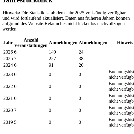
Hinweis:
Die Statistik ist ab dem Jahr 2025 vollständig verfügbar
und wird fortlaufend aktualisiert. Daten aus früheren Jahren können
aufgrund des Website-Relaunches nicht lückenlos nachvollzogen
werden.
Anzahl
Jahr
Anmeldungen
Abmeldungen
Hinweis
Veranstaltungen
2026
6
149
24
2025
7
227
38
2024
6
91
20
Buchungshist
2023
6
0
0
nicht verfügb
Buchungshist
2022
6
0
0
nicht verfügb
Buchungshist
2021
6
0
0
nicht verfügb
Buchungshist
2020
7
0
0
nicht verfügb
Buchungshist
2019
5
0
0
nicht verfügb