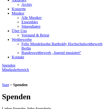
Aktuelles
Archiv
Konzerte
Musiker
Alle Musiker
Ensembles
Stipendiaten
Über Uns
Vorstand & Beirat
Wettbewerbe
Felix Mendelssohn Bartholdy Hochschulwettbewerb
Berlin
Bundeswettbewerb „Jugend musiziert“
Kontakt
Spenden
Mitgliederbereich
Start
>
Spenden
Spenden
Lieber Spender, liebe Spenderin,