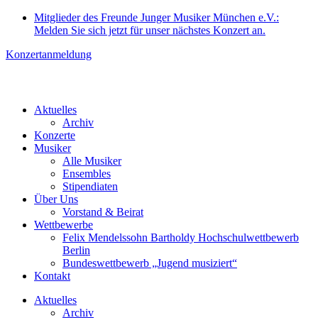
Zum
Mitglieder des Freunde Junger Musiker München e.V.:
Inhalt
Melden Sie sich jetzt für unser nächstes Konzert an.
springen
Konzertanmeldung
Aktuelles
Archiv
Konzerte
Musiker
Alle Musiker
Ensembles
Stipendiaten
Über Uns
Vorstand & Beirat
Wettbewerbe
Felix Mendelssohn Bartholdy Hochschulwettbewerb
Berlin
Bundeswettbewerb „Jugend musiziert“
Kontakt
Aktuelles
Archiv